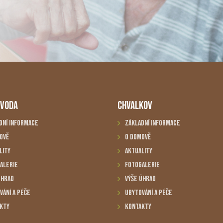
 VODA
CHVALKOV
dní informace
Základní informace
ově
O domově
lity
Aktuality
alerie
Fotogalerie
úhrad
Výše úhrad
vání a péče
Ubytování a péče
kty
Kontakty