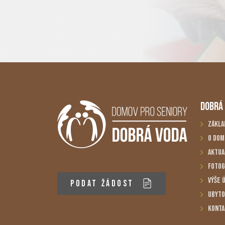
DOBRÁ
Zákla
O dom
Aktua
Fotog
Výše 
PODAT ŽÁDOST
Ubyto
Konta