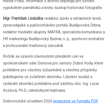
města Písku. Informace z archivu doplňuje pro oživení
vyprávěním pamětníků a knihy ilustrují historické fotografie.
Mgr. František Linduška:
redaktor zpráv a reklamních textů
zpravodajské a publicistického portálu Budějovická Drbna,
redaktor mediální skupiny MAFRA, specialista komunikace a
HR marketingu Budějovický Budvar, n. p., sportovní instruktor
a profesionální triatlonový závodník.
Ročník se uzavírá slavnostním předáním cen ve
společenském sále Domova pro seniory Dobrá Voda, které
pořádáme pro všechny zúčastněné a všechny příspěvky
publikujeme ve zvláštním sborníku. Literární soutěž a
vydávání sborníků pořádáme pod záštitou doc. Ing. Lucie
Kozlová, Ph.D., náměstkyně hejtmana.
Dobrovodské zrcadlení 2026
propozice ve formátu PDF
.