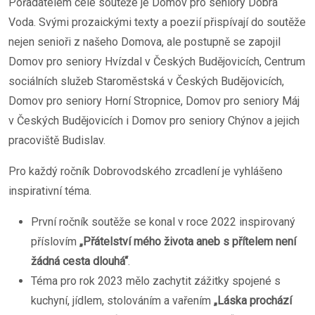
Pořadatelem celé soutěže je Domov pro seniory Dobrá
Voda. Svými prozaickými texty a poezií přispívají do soutěže
nejen senioři z našeho Domova, ale postupně se zapojil
Domov pro seniory Hvízdal v Českých Budějovicích, Centrum
sociálních služeb Staroměstská v Českých Budějovicích,
Domov pro seniory Horní Stropnice, Domov pro seniory Máj
v Českých Budějovicích i Domov pro seniory Chýnov a jejich
pracoviště Budislav.
Pro každý ročník Dobrovodského zrcadlení je vyhlášeno
inspirativní téma.
První ročník soutěže se konal v roce 2022 inspirovaný
příslovím
„Přátelství mého života aneb s přítelem není
žádná cesta dlouhá“
.
Téma pro rok 2023 mělo zachytit zážitky spojené s
kuchyní, jídlem, stolováním a vařením
„Láska prochází