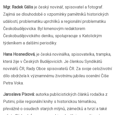
Mgr. Radek Gális
je český novinář, spisovatel a fotograf.
Zajímá se dlouhodobě o vzpomínky pamětníků historických
událostí, problematiku uprchlíků a regionální problematiku
Českobudějovicka. Byl kmenovým redaktorem
Českobudějovického deníku, spolupracuje s Katolickým
týdeníkem a dalšími periodiky.
Hana Hosnedlová
, je česká novinářka, spisovatelka, trampka,
která žije v Českých Budějovicích. Je členkou Syndikátů
novinářů ČR, Rady Obce spisovatelů ČR. Za svoje celoživotní
dílo obdržela k významnému životnímu jubileu ocenění Číše
Petra Voka.
Jaroslava Pixová:
autorka publicistických článků rodačka z
Putimi, píše regionální knihy s historickou tématikou,
převážně o osudech starých mlýnů, zámečků a tvrzí a také