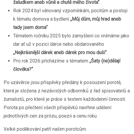
žaludkem aneb vůně a chutě mého života“
.
Rok 2024 byl věnovaný vzpomínkám, pocitům a postoji
k tématu domova a bydlení
„Můj dům, můj hrad aneb
tady jsem doma“
.
Tématem ročníku 2025 bylo zamyšlení co vnímáme jako
dar ať už v pozici dárce nebo obdarovaného
„Nejkrásnější dárek aneb dárek pro mou duši“
.
Pro rok 2026 přicházíme s tématem
„Šaty (ne)dělají
člověka?“
.
Po uzávěrce jsou příspěvky předány k posouzení porotě,
která je složena z nezávislých odborníků z řad spisovatelů a
žurnalistů, pro které je práce s textem každodenní činností.
Porota po přečtení všech příspěvků navrhne udělení
jednotlivých cen za prózu, poezii a cenu roku.
Velké poděkování patří našim porotcům: