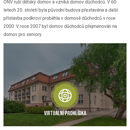
ONV ruší dětský domov a vzniká domov důchodců. V 60
letech 20. století byla původní budova přestavěna a další
přístavba podkroví proběhla v domově důchodců v roce
2000. V roce 2007 byl domov důchodců přejmenován na
domov pro seniory.
VIRTUÁLNÍ PROHLÍDKA