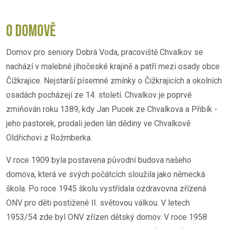
O DOMOVĚ
Domov pro seniory Dobrá Voda, pracoviště Chvalkov se
nachází v malebné jihočeské krajině a patří mezi osady obce
Čížkrajice. Nejstarší písemné zmínky o Čižkrajicích a okolních
osadách pocházejí ze 14. století. Chvalkov je poprvé
zmiňován roku 1389, kdy Jan Pucek ze Chvalkova a Přibík -
jeho pastorek, prodali jeden lán dědiny ve Chvalkově
Oldřichovi z Rožmberka.
V roce 1909 byla postavena původní budova našeho
domova, která ve svých počátcích sloužila jako německá
škola. Po roce 1945 školu vystřídala ozdravovna zřízená
ONV pro děti postižené II. světovou válkou. V letech
1953/54 zde byl ONV zřízen dětský domov. V roce 1958