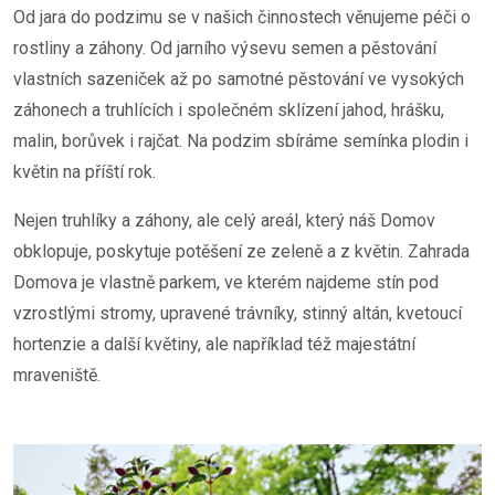
Od jara do podzimu se v našich činnostech věnujeme péči o
rostliny a záhony. Od jarního výsevu semen a pěstování
vlastních sazeniček až po samotné pěstování ve vysokých
záhonech a truhlících i společném sklízení jahod, hrášku,
malin, borůvek i rajčat. Na podzim sbíráme semínka plodin i
květin na příští rok.
Nejen truhlíky a záhony, ale celý areál, který náš Domov
obklopuje, poskytuje potěšení ze zeleně a z květin. Zahrada
Domova je vlastně parkem, ve kterém najdeme stín pod
vzrostlými stromy, upravené trávníky, stinný altán, kvetoucí
hortenzie a další květiny, ale například též majestátní
mraveniště.