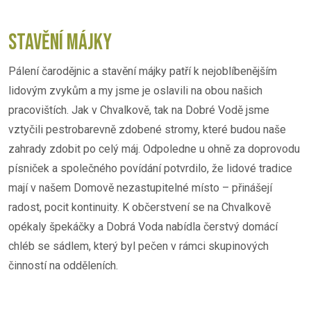
STAVĚNÍ MÁJKY
Pálení čarodějnic a stavění májky patří k nejoblíbenějším
lidovým zvykům a my jsme je oslavili na obou našich
pracovištích. Jak v Chvalkově, tak na Dobré Vodě jsme
vztyčili pestrobarevně zdobené stromy, které budou naše
zahrady zdobit po celý máj. Odpoledne u ohně za doprovodu
písniček a společného povídání potvrdilo, že lidové tradice
mají v našem Domově nezastupitelné místo – přinášejí
radost, pocit kontinuity. K občerstvení se na Chvalkově
opékaly špekáčky a Dobrá Voda nabídla čerstvý domácí
chléb se sádlem, který byl pečen v rámci skupinových
činností na odděleních.