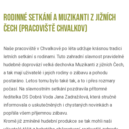
RODINNÉ SETKÁNÍ A MUZIKANTI Z JIŽNÍCH
ČECH (PRACOVIŠTĚ CHVALKOV)
Naše pracoviště v Chvalkově po léta udržuje krásnou tradici
letních setkání s rodinami. Tuto zahradní slavnost pravidelně
hudebně doprovází velká dechovka Muzikanti z jižních Čech,
a tak mají uživatelé i jejich rodiny o zábavu a pohodu
postaráno. Letos tomu bylo také tak, a to i přes rozmary
počasí. Na slavnostním setkání pozdravila přítomné
ředitelka DS Dobrá Voda Jana Zadražilová, která stručně
informovala o uskutečněných i chystaných novinkách a
popřála všem příjemnou zábavu.
Kromě již zmíněné hudební produkce se tak mohli naši