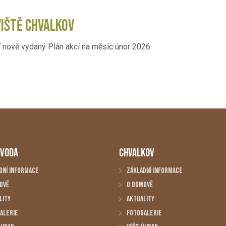
VIŠTĚ CHVALKOV
 nově vydaný Plán akcí na měsíc únor 2026.
 VODA
CHVALKOV
dní informace
Základní informace
ově
O domově
lity
Aktuality
alerie
Fotogalerie