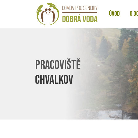
ÚVOD
O D
PRACOVIŠTĚ
CHVALKOV