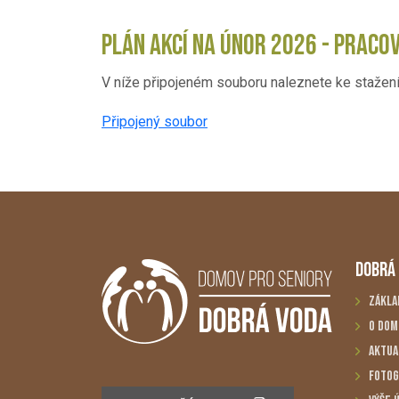
PLÁN AKCÍ NA ÚNOR 2026 - PRACO
V níže připojeném souboru naleznete ke stažení
Připojený soubor
DOBRÁ
Zákla
O dom
Aktua
Fotog