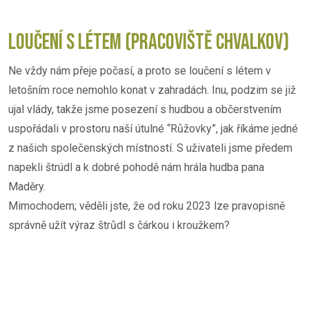
LOUČENÍ S LÉTEM (PRACOVIŠTĚ CHVALKOV)
Ne vždy nám přeje počasí, a proto se loučení s létem v
letošním roce nemohlo konat v zahradách. Inu, podzim se již
ujal vlády, takže jsme posezení s hudbou a občerstvením
uspořádali v prostoru naší útulné “Růžovky”, jak říkáme jedné
z našich společenských místností. S uživateli jsme předem
napekli štrúdl a k dobré pohodě nám hrála hudba pana
Maděry.
Mimochodem; věděli jste, že od roku 2023 lze pravopisně
správně užít výraz štrůdl s čárkou i kroužkem?