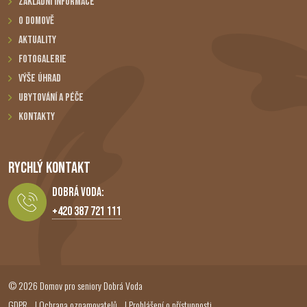
Základní informace
O domově
Aktuality
Fotogalerie
Výše úhrad
Ubytování a péče
Kontakty
RYCHLÝ KONTAKT
Dobrá Voda:
+420 387 721 111
© 2026 Domov pro seniory Dobrá Voda
GDPR
|
Ochrana oznamovatelů
|
Prohlášení o přístupnosti