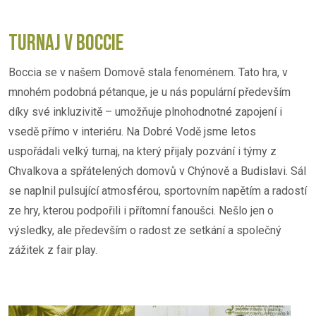
TURNAJ V BOCCIE
Boccia se v našem Domově stala fenoménem. Tato hra, v
mnohém podobná pétanque, je u nás populární především
díky své inkluzivitě – umožňuje plnohodnotné zapojení i
vsedě přímo v interiéru. Na Dobré Vodě jsme letos
uspořádali velký turnaj, na který přijaly pozvání i týmy z
Chvalkova a spřátelených domovů v Chýnově a Budislavi. Sál
se naplnil pulsující atmosférou, sportovním napětím a radostí
ze hry, kterou podpořili i přítomní fanoušci. Nešlo jen o
výsledky, ale především o radost ze setkání a společný
zážitek z fair play.