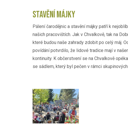
STAVĚNÍ MÁJKY
Pálení čarodějnic a stavění májky patří k nejobl
našich pracovištích. Jak v Chvalkově, tak na D
které budou naše zahrady zdobit po celý máj. 
povídání potvrdilo, že lidové tradice mají v naš
kontinuity. K občerstvení se na Chvalkově opék
se sádlem, který byl pečen v rámci skupinových 