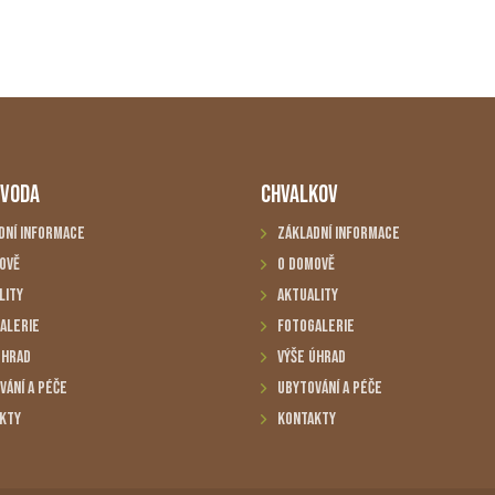
 VODA
CHVALKOV
dní informace
Základní informace
ově
O domově
lity
Aktuality
alerie
Fotogalerie
úhrad
Výše úhrad
vání a péče
Ubytování a péče
kty
Kontakty