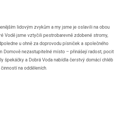
íbenějším lidovým zvykům a my jsme je oslavili na obou
obré Vodě jsme vztyčili pestrobarevně zdobené stromy,
Odpoledne u ohně za doprovodu písniček a společného
em Domově nezastupitelné místo – přinášejí radost, pocit
aly špekáčky a Dobrá Voda nabídla čerstvý domácí chléb
činností na odděleních.