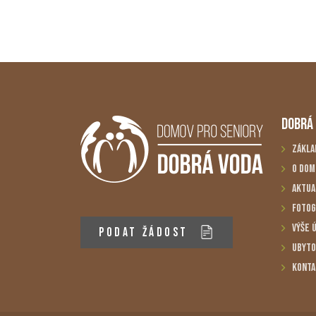
DOBRÁ
Zákla
O dom
Aktua
Fotog
Výše 
PODAT ŽÁDOST
Ubyto
Konta