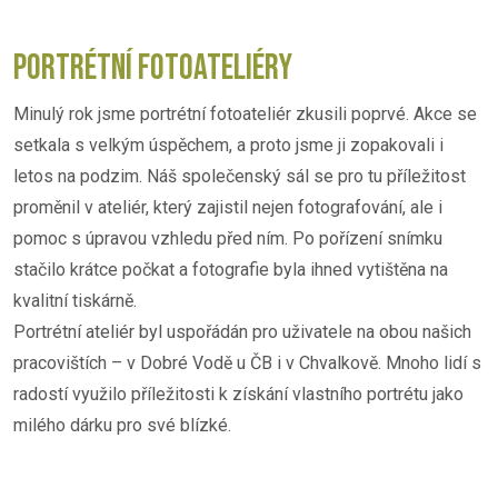
PORTRÉTNÍ FOTOATELIÉRY
Minulý rok jsme portrétní fotoateliér zkusili poprvé. Akce se
setkala s velkým úspěchem, a proto jsme ji zopakovali i
letos na podzim. Náš společenský sál se pro tu příležitost
proměnil v ateliér, který zajistil nejen fotografování, ale i
pomoc s úpravou vzhledu před ním. Po pořízení snímku
stačilo krátce počkat a fotografie byla ihned vytištěna na
kvalitní tiskárně.
Portrétní ateliér byl uspořádán pro uživatele na obou našich
pracovištích – v Dobré Vodě u ČB i v Chvalkově. Mnoho lidí s
radostí využilo příležitosti k získání vlastního portrétu jako
milého dárku pro své blízké.