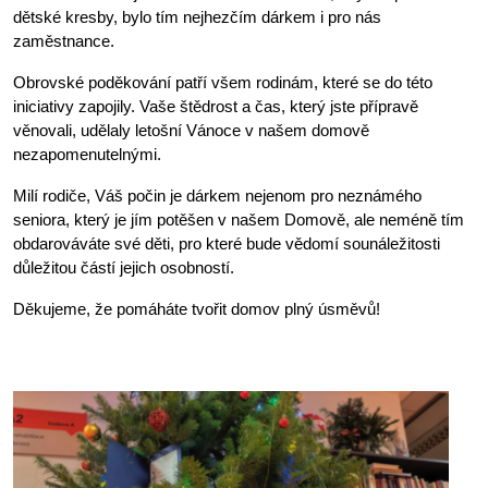
dětské kresby, bylo tím nejhezčím dárkem i pro nás 
zaměstnance.
Obrovské poděkování patří všem rodinám, které se do této 
iniciativy zapojily. Vaše štědrost a čas, který jste přípravě 
věnovali, udělaly letošní Vánoce v našem domově 
nezapomenutelnými.
Milí rodiče, Váš počin je dárkem nejenom pro neznámého 
seniora, který je jím potěšen v našem Domově, ale neméně tím 
obdarováváte své děti, pro které bude vědomí sounáležitosti 
důležitou částí jejich osobností.
Děkujeme, že pomáháte tvořit domov plný úsměvů!