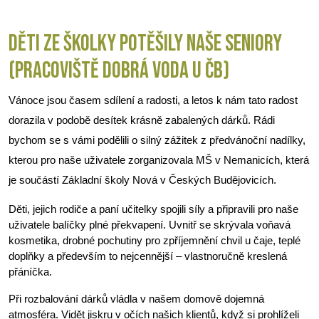
DĚTI ZE ŠKOLKY POTĚŠILY NAŠE SENIORY
(PRACOVIŠTĚ DOBRÁ VODA U ČB)
Vánoce jsou časem sdílení a radosti, a letos k nám tato radost 
dorazila v podobě desítek krásně zabalených dárků. Rádi 
bychom se s vámi podělili o silný zážitek z předvánoční nadílky, 
kterou pro naše uživatele zorganizovala MŠ v Nemanicích, která 
je součástí Základní školy Nová v Českých Budějovicích.
Děti, jejich rodiče a paní učitelky spojili síly a připravili pro naše 
uživatele balíčky plné překvapení. Uvnitř se skrývala voňavá 
kosmetika, drobné pochutiny pro zpříjemnění chvil u čaje, teplé 
doplňky a především to nejcennější – vlastnoručně kreslená 
přáníčka.
Při rozbalování dárků vládla v našem domově dojemná 
atmosféra. Vidět jiskru v očích našich klientů, když si prohlíželi 