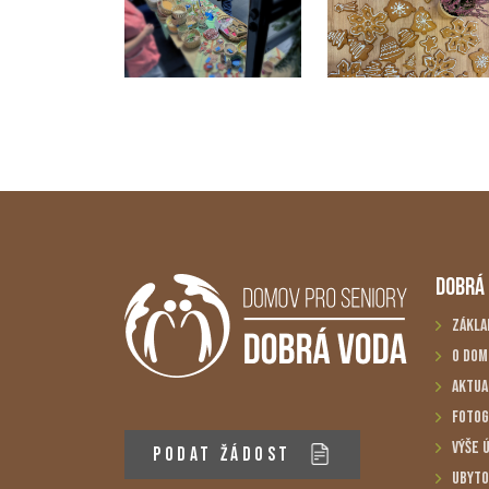
DOBRÁ
Zákla
O dom
Aktua
Fotog
Výše 
PODAT ŽÁDOST
Ubyto