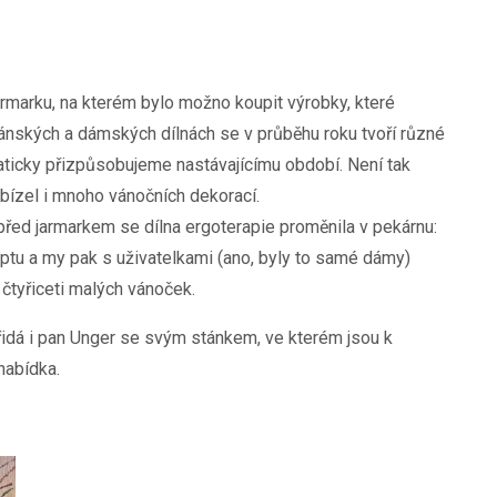
armarku, na kterém bylo možno koupit výrobky, které
 pánských a dámských dílnách se v průběhu roku tvoří různé
maticky přizpůsobujeme nastávajícímu období. Není tak
abízel i mnoho vánočních dekorací.
před jarmarkem se dílna ergoterapie proměnila v pekárnu:
eptu a my pak s uživatelkami (ano, byly to samé dámy)
m čtyřiceti malých vánoček.
řidá i pan Unger se svým stánkem, ve kterém jsou k
nabídka.