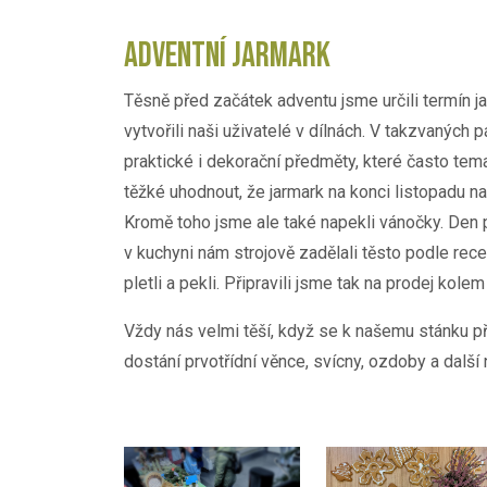
ADVENTNÍ JARMARK
Těsně před začátek adventu jsme určili termín j
vytvořili naši uživatelé v dílnách. V takzvaných
praktické i dekorační předměty, které často te
těžké uhodnout, že jarmark na konci listopadu n
Kromě toho jsme ale také napekli vánočky. Den 
v kuchyni nám strojově zadělali těsto podle rec
pletli a pekli. Připravili jsme tak na prodej kole
Vždy nás velmi těší, když se k našemu stánku p
dostání prvotřídní věnce, svícny, ozdoby a další 